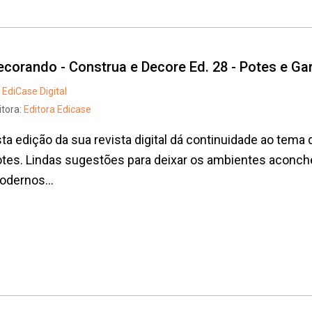
Whatsapp
Facebook
Twitter
E-mail
ecorando - Construa e Decore Ed. 28 - Potes e Ga
EdiCase Digital
itora:
Editora Edicase
ta edição da sua revista digital dá continuidade ao tem
otes. Lindas sugestões para deixar os ambientes aconc
odernos...