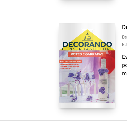
D
De
Ed
Es
p
m