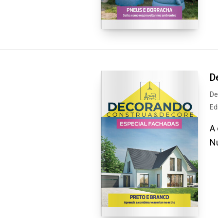
D
De
Ed
A 
Nu