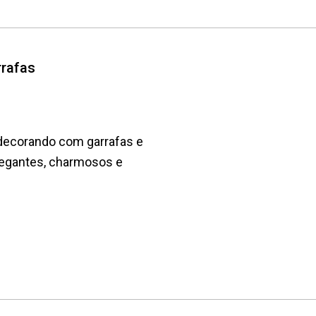
rrafas
a decorando com garrafas e
hegantes, charmosos e