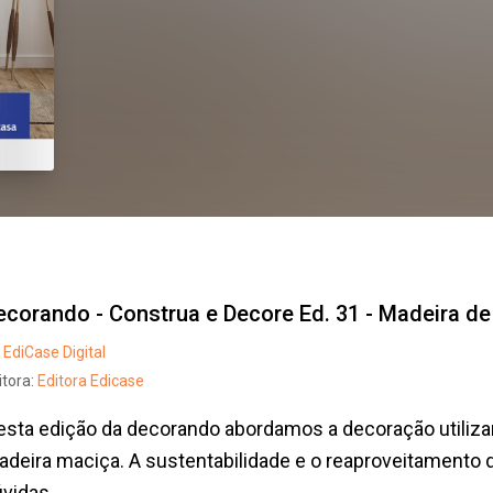
ecorando - Construa e Decore Ed. 31 - Madeira d
EdiCase Digital
itora:
Editora Edicase
sta edição da decorando abordamos a decoração utiliz
deira maciça. A sustentabilidade e o reaproveitamento 
vidas,...