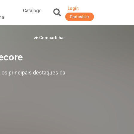
Login
Catálogo
na
Cadastrar
+
Compartilhar
ecore
 os principais destaques da