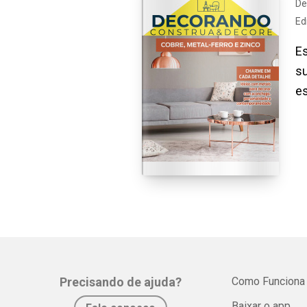
De
Ed
Es
s
es
Precisando de ajuda?
Como Funciona
Baixar o app