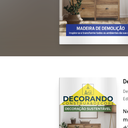
D
De
Ed
Ne
ma
dú