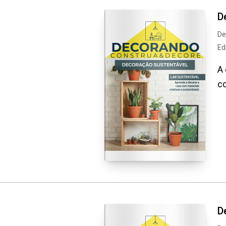
D
De
Ed
A 
co
D