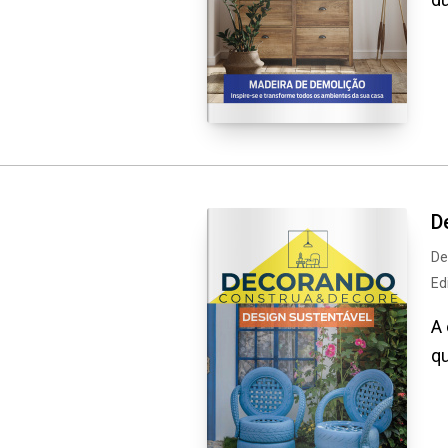
D
De
Ed
A 
qu