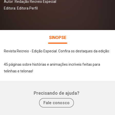
Autor:
Redação Recreio Especial
Editora:
Editora Perfil
SINOPSE
Revista Recreio - Edição Especial. Confira os destaques da edição:
45 páginas sobre histórias e animações incríveis feitas para
telinhas e telonas!
Precisando de ajuda?
Fale conosco
Whatsapp
Facebook
Twitter
E-mail