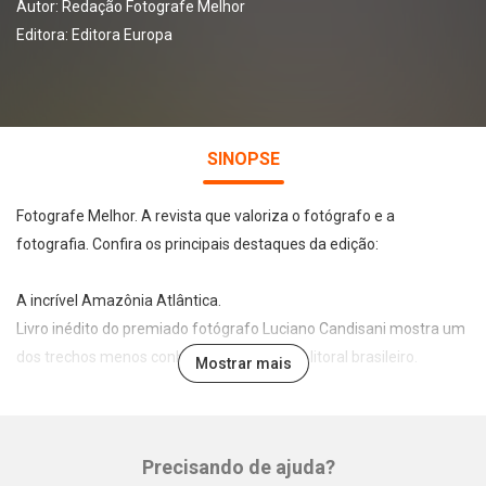
Autor:
Redação Fotografe Melhor
Editora:
Editora Europa
SINOPSE
Fotografe Melhor. A revista que valoriza o fotógrafo e a
fotografia. Confira os principais destaques da edição:
A incrível Amazônia Atlântica.
Livro inédito do premiado fotógrafo Luciano Candisani mostra um
dos trechos menos conhecidos do enorme litoral brasileiro.
Mostrar mais
Veja também nesta edição:
Precisando de ajuda?
- O adeus do polêmico e bem-humorado inglês Martin Parr
Whatsapp
Facebook
Twitter
E-mail