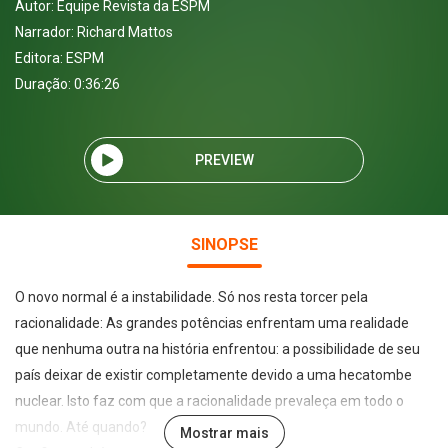
Autor:
Equipe Revista da ESPM
Narrador:
Richard Mattos
Editora:
ESPM
Duração: 0:36:26
PREVIEW
SINOPSE
O novo normal é a instabilidade. Só nos resta torcer pela
racionalidade: As grandes potências enfrentam uma realidade
que nenhuma outra na história enfrentou: a possibilidade de seu
país deixar de existir completamente devido a uma hecatombe
nuclear. Isto faz com que a racionalidade prevaleça em todo o
mundo. Até quando?
Mostrar mais