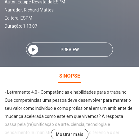
Autor:
Equipe Revista da ESPM
Narrador:
Richard Mattos
Editora:
ESPM
Duração: 1:13:07
PREVIEW
SINOPSE
- Letramento 4.0 - Competências e habilidades para o trabalho.
Que competências uma pessoa deve desenvolver para manter o
seu valor como indivíduo e como profissional em um ambiente de
mudança acelerada como este em que vivemos? A resposta
passa pela (re)unificação da arte, ciência, tecnologia e
pensamento humanístico em um todo que diferencia o ser
Mostrar mais