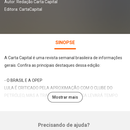
Autor:
Redação Carta Capital
Editora:
CartaCapital
SINOPSE
A Carta Capital é uma revista semanal brasileira de informações
gerais. Confira as principais destaques dessa edição:
- O BRASIL E A OPEP
LULA É CRITICADO PELA APROXIMAÇÃO COM O CLUBE DO
PETRÓLEO, MAS A TRANSIÇÃO ENERGÉTICA LEVARÁ TEMPO
Mostrar mais
MINO CARTA: O FUTURO JÁ É A ENERGIA RENOVÁVEL
Precisando de ajuda?
- VIZINHOS-PROBLEMA
Whatsapp
Facebook
Twitter
E-mail