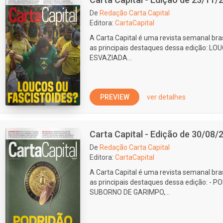
De
Redação Carta Capital
Editora:
CartaCapital
A Carta Capital é uma revista semanal bras
as principais destaques dessa edição: 
ESVAZIADA...
PREVIEW
ver detalhes
Carta Capital - Edição de 30/08/
De
Redação Carta Capital
Editora:
CartaCapital
A Carta Capital é uma revista semanal bras
as principais destaques dessa edição: -
SUBORNO DE GARIMPO,...