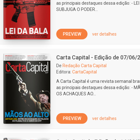
as principais destaques dessa edição: - L
SUBJUGA O PODER...
PREVIEW
ver detalhes
Carta Capital - Edição de 07/06/
De
Redação Carta Capital
Editora:
CartaCapital
A Carta Capital é uma revista semanal bras
as principais destaques dessa edição: -
OS ACHAQUES AO...
PREVIEW
ver detalhes