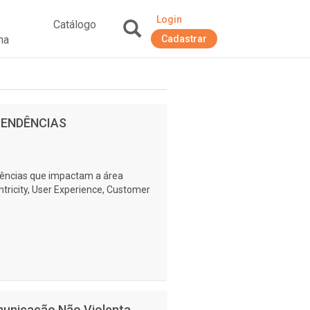
Login
Catálogo
na
Cadastrar
+
 TENDÊNCIAS
dências que impactam a área
tricity, User Experience, Customer
municação Não Violenta