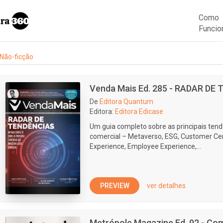
Como
Funcio
Não-ficção
Venda Mais Ed. 285 - RADAR DE
De
Editora Quantum
Editora:
Editora Edicase
Um guia completo sobre as principais ten
comercial – Metaverso, ESG, Customer Cen
Experience, Employee Experience,...
PREVIEW
ver detalhes
Metrópole Magazine Ed. 92 - Co