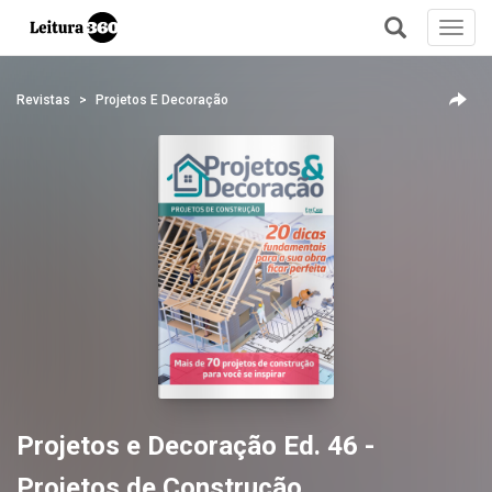
Toggl
navig
+
Revistas
Projetos E Decoração
Projetos e Decoração Ed. 46 -
Projetos de Construção