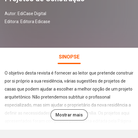
Autor:
EdiCase Digital
Editora:
Editora Edicase
SINOPSE
O objetivo desta revista é fornecer ao leitor que pretende construir
por si próprio a sua residência, várias sugestões de projetos de
casas que podem ajudar a escolher a melhor opção de um projeto
arquitetônico. Não pretendemos subtituir o profissonal
especializado, mas sim ajudar o proprietário da nova residência a
definir as necessidades e gostos de sua família. Os projetos aqui
Mostrar mais
apresentados foram compilados pela revista editada pela Página
Um Editorial e foram elaborados por conceituados e experientes
arquitetos, cujos contatos são indicados no final desta edição.