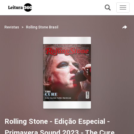
Toggl
navig
+
Revistas
Rolling Stone Brasil
Rolling Stone - Edição Especial -
Primavera Sound 2023 - The Cure