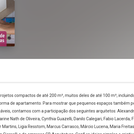
projetos compactos de até 200 m², muitos deles de até 100 m², incluind
reforma de apartamento. Para mostrar que pequenos espaços também po
veis, contamos com a participação dos seguintes arquitetos: Alexandr
ine Nath de Oliveira, Cynthia Guazelli, Danilo Calegari, Fabio Lacerda, 
Whatsapp
Facebook
Twitter
E-mail
mer Martins, Ligia Resstom, Marcus Carrasco, Márcio Lucena, Maria Fre