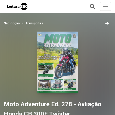
Toggl
navig
+
Não-ficção
Transportes
Moto Adventure Ed. 278 - Avliação
Honda CB 300F Twister