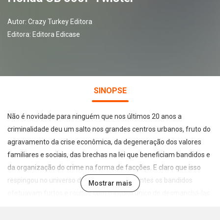
Autor:
Crazy Turkey Editora
Editora:
Editora Edicase
SINOPSE
Não é novidade para ninguém que nos últimos 20 anos a
criminalidade deu um salto nos grandes centros urbanos, fruto do
agravamento da crise econômica, da degeneração dos valores
familiares e sociais, das brechas na lei que beneficiam bandidos e
da organização do crime na forma de facções. E claro que isso
respingou no universo da motocicleta. Se antes os bandidos
Mostrar mais
efetuavam furtos e roubos com o intuito único de desmanchá-las
para vender suas peças em “lojas” comandadas pela
criminalidade, hoje, o foco é também conseguir motocicletas