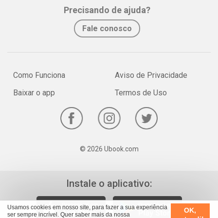
Whatsapp
Facebook
Twitter
E-mail
Precisando de ajuda?
(principalmente de luxo) para desfilar nos chamados bailes funk e
– pasme! – ostentá-las em postagens em redes sociais.
Fale conosco
Como Funciona
Aviso de Privacidade
Baixar o app
Termos de Uso
© 2026 Ubook.com
Instale o aplicativo:
Usamos cookies em nosso site, para fazer a sua experiência
OK,
ser sempre incrível. Quer saber mais da nossa