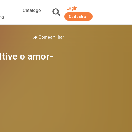
Login
Catálogo
na
Cadastrar
+
Compartilhar
ltive o amor-