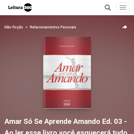
Toggl
navig
+
Não-ficção
Relacionamentos Pessoais
Amar Só Se Aprende Amando Ed. 03 -
Ao ler esse livro você esquecerá tudo