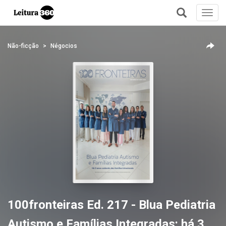
Toggl
navig
+
Não-ficção
Négocios
100fronteiras Ed. 217 - Blua Pediatria
Autismo e Famílias Integradas: há 3