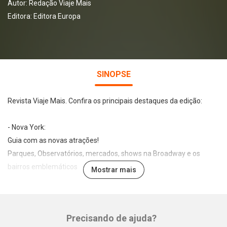
Autor:
Redação Viaje Mais
Editora:
Editora Europa
SINOPSE
Revista Viaje Mais. Confira os principais destaques da edição:
- Nova York:
Guia com as novas atrações!
Parques, Observatórios, mercados, shows na Broadway e os
bairros emblemáticos
Mostrar mais
- Pirenópolis, a cidade histórica que brilha em Goiás
Precisando de ajuda?
- São Roque, enoturismo pertinho de São Paulo
Whatsapp
Facebook
Twitter
E-mail