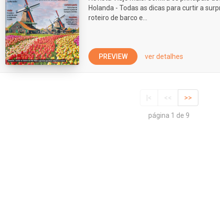
Holanda - Todas as dicas para curtir a s
roteiro de barco e...
PREVIEW
ver detalhes
|<
<<
>>
página 1 de 9