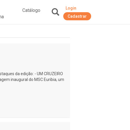
Login
Catálogo
na
Cadastrar
+
 destaques da edição: - UM CRUZEIRO
em inaugural do MSC Euribia, um