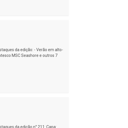
estaques da edição: - Verão em alto-
antesco MSC Seashore e outros 7
estaques da edição n° 211: Capa: