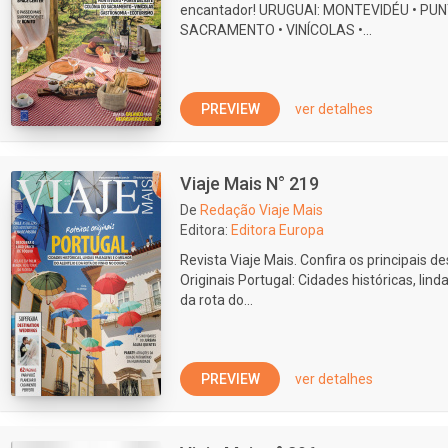
encantador! URUGUAI: MONTEVIDÉU • PUN
SACRAMENTO • VINÍCOLAS •...
PREVIEW
ver detalhes
Viaje Mais N° 219
De
Redação Viaje Mais
Editora:
Editora Europa
Revista Viaje Mais. Confira os principais d
Originais Portugal: Cidades históricas, lin
da rota do...
PREVIEW
ver detalhes