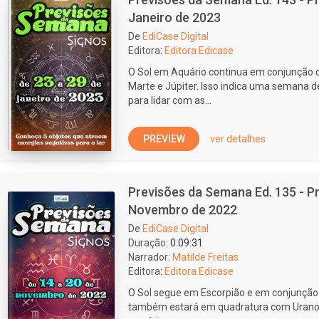
Janeiro de 2023
De
EdiCase Digital
Editora:
Editora Edicase
O Sol em Aquário continua em conjunção 
Marte e Júpiter. Isso indica uma semana 
para lidar com as...
PREVIEW
ver detalhes
Previsões da Semana Ed. 135 - Pr
Novembro de 2022
De
EdiCase Digital
Duração:
0:09:31
Narrador:
Matilde Freitas
Editora:
Editora Edicase
O Sol segue em Escorpião e em conjunção
também estará em quadratura com Urano.