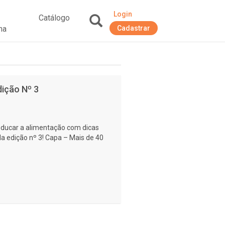
Login
Catálogo
na
Cadastrar
+
ição Nº 3
educar a alimentação com dicas
 da edição nº 3! Capa – Mais de 40