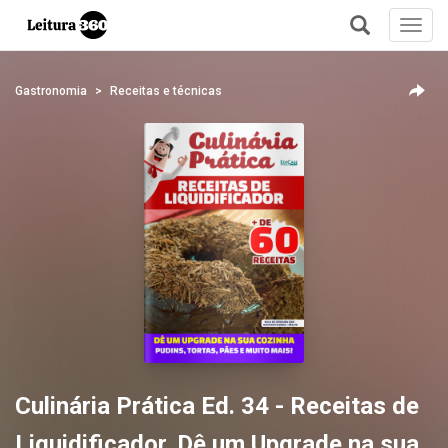
Toggl
navig
+
Gastronomia
Receitas e técnicas
Culinária Prática Ed. 34 - Receitas de
Liquidificador. Dê um Upgrade na sua