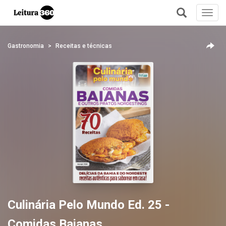
Toggl
navig
+
Gastronomia
Receitas e técnicas
Culinária Pelo Mundo Ed. 25 -
Comidas Baianas