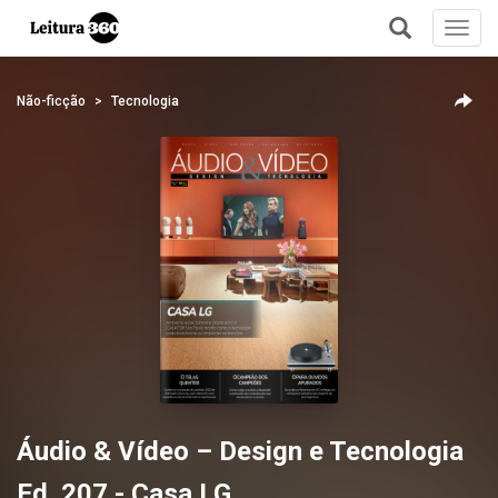
Toggl
navig
+
Não-ficção
Tecnologia
Áudio & Vídeo – Design e Tecnologia
Ed. 207 - Casa LG