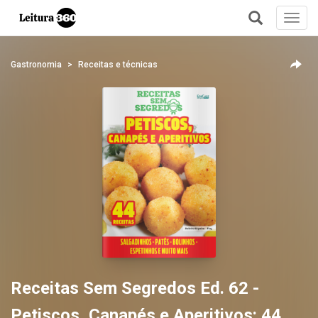
Toggl
navig
+
Gastronomia
Receitas e técnicas
Receitas Sem Segredos Ed. 62 -
Petiscos, Canapés e Aperitivos: 44