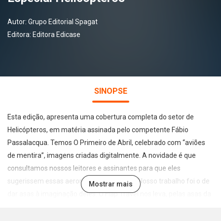
Autor:
Grupo Editorial Spagat
Editora:
Editora Edicase
SINOPSE
Esta edição, apresenta uma cobertura completa do setor de
Helicópteros, em matéria assinada pelo competente Fábio
Passalacqua. Temos O Primeiro de Abril, celebrado com “aviões
de mentira”, imagens criadas digitalmente. A novidade é que
consultamos nossos leitores e assinantes para que eles
sugerissem essas aeronaves de fantasia. Nosso trabalho foi o de
Mostrar mais
dar asas à imaginação deles. O Flap Travel nos leva, pelas asas da
Azul Conecta, a conhecer as maravilhas da Rota das Emoções,
voando baixinho sobre os Lençóis Maranhenses. Nosso Briefing é