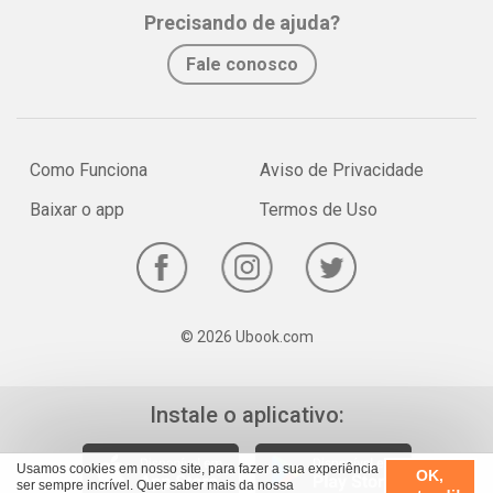
Whatsapp
Facebook
Twitter
E-mail
Precisando de ajuda?
com o VP de Vendas da Airbus Helicopters, Dominique Andreani,
que nos conta sobre os planos da fabricante para o Brasil e
Fale conosco
região.E por falar em voos, nosso Flight Check é duplo nesta
edição. Embarcamos em um novíssimo 737 MAX 8 da Caribbean e
em um veteraníssimo 737-800 da Surinam Airways.
Como Funciona
Aviso de Privacidade
Baixar o app
Termos de Uso
© 2026 Ubook.com
Instale o aplicativo:
Usamos cookies em nosso site, para fazer a sua experiência
OK,
ser sempre incrível. Quer saber mais da nossa