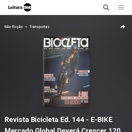
Toggl
navig
+
Não-ficção
Transportes
Revista Bicicleta Ed. 144 - E-BIKE
Mercado Global Deverá Crescer 120