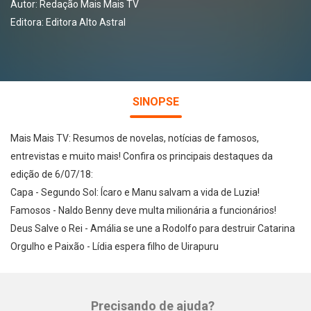
Autor:
Redação Mais Mais TV
Editora:
Editora Alto Astral
SINOPSE
Mais Mais TV: Resumos de novelas, notícias de famosos,
entrevistas e muito mais! Confira os principais destaques da
edição de 6/07/18:
Capa - Segundo Sol: Ícaro e Manu salvam a vida de Luzia!
Famosos - Naldo Benny deve multa milionária a funcionários!
Deus Salve o Rei - Amália se une a Rodolfo para destruir Catarina
Orgulho e Paixão - Lídia espera filho de Uirapuru
Precisando de ajuda?
Whatsapp
Facebook
Twitter
E-mail