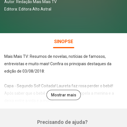
Autor:
Redação Mais Mais TV
Editora:
Editora Alto Astral
SINOPSE
Mais Mais TV: Resumos de novelas, notícias de famosos,
entrevistas e muito mais! Confira os principais destaques da
edição de 03/08/2018:
Capa - Segundo Sol! Coitada! Laureta faz rosa perder o bebê!
Após saber que o bebê é de Ícaro, a vilã atropela a menina e a
Mostrar mais
deixa entre a vida e a morte
Mais! Mais! Poliana descobre que Durval é seu tio em as aventuras
de Poliana!
Precisando de ajuda?
Mariana revela seu disfarce como Mário em Orgulho e Paixão
Whatsapp
Facebook
Twitter
E-mail