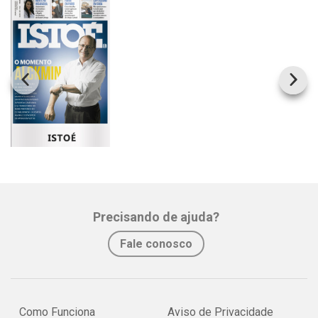
mártir da Inconfi dência delatou aliados.
ESCRAVAS SEXUAIS: Bilionária e atriz de Hollywood são presas
por participar de seita que torturava mulheres.
Whatsapp
Facebook
Twitter
E-mail
Precisando de ajuda?
Fale conosco
Como Funciona
Aviso de Privacidade