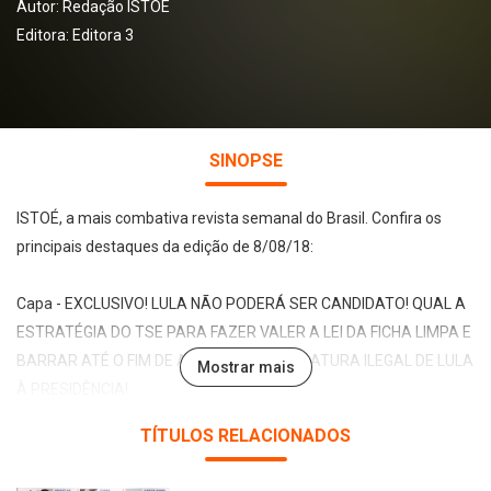
Autor:
Redação ISTOÉ
Editora:
Editora 3
SINOPSE
ISTOÉ, a mais combativa revista semanal do Brasil. Confira os
principais destaques da edição de 8/08/18:
Capa - EXCLUSIVO! LULA NÃO PODERÁ SER CANDIDATO! QUAL A
ESTRATÉGIA DO TSE PARA FAZER VALER A LEI DA FICHA LIMPA E
BARRAR ATÉ O FIM DE AGOSTO A CANDIDATURA ILEGAL DE LULA
Mostrar mais
À PRESIDÊNCIA!
ASCENSÃO DO CRIME: Aos 25 anos, PCC domina presídios em
TÍTULOS RELACIONADOS
todo o País e se expande para a Europa.
HERÓI OU TRAIDOR? Biografi a de Tiradentes mostra como o