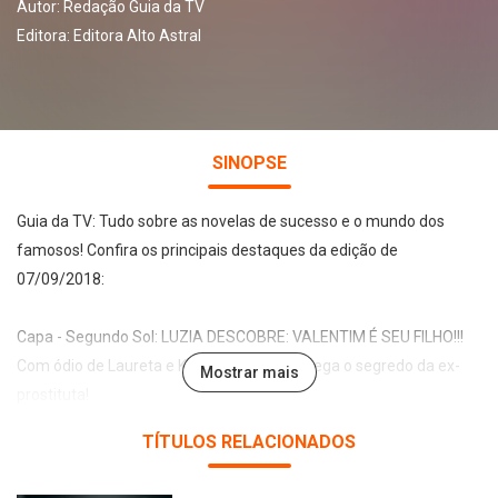
Autor:
Redação Guia da TV
Editora:
Editora Alto Astral
SINOPSE
Guia da TV: Tudo sobre as novelas de sucesso e o mundo dos
famosos! Confira os principais destaques da edição de
07/09/2018:
Capa - Segundo Sol: LUZIA DESCOBRE: VALENTIM É SEU FILHO!!!
Com ódio de Laureta e Karola, Galdino entrega o segredo da ex-
Mostrar mais
prostituta!
O Tempo Não Para: A primeira noite de amor de MAROCAS e
TÍTULOS RELACIONADOS
SAMUCA!
Vem bebê aí! Thiaguinho e Fernanda Souza serão pais em breve!