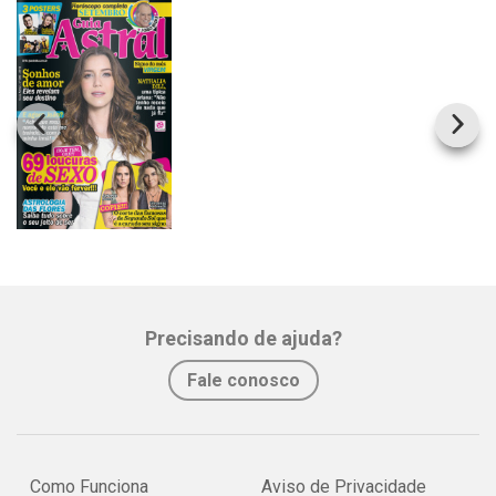
Passou vergonha! Chimbinha fez xixi na calça em show?
Whatsapp
Facebook
Twitter
E-mail
Precisando de ajuda?
Fale conosco
Como Funciona
Aviso de Privacidade