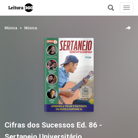
Toggl
navig
+
Música
Música
Cifras dos Sucessos Ed. 86 -
Sertanejo Universitário