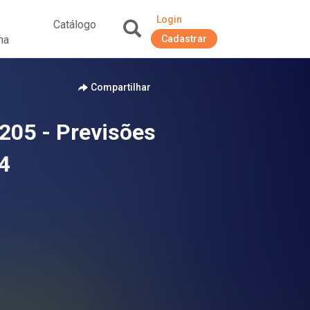
Login
Catálogo
na
Cadastrar
+
Compartilhar
205 - Previsões
24