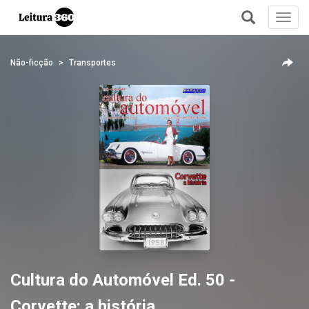
Toggl
navig
+
Não-ficção
Transportes
Cultura do Automóvel Ed. 50 -
Corvette: a história