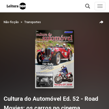
Toggl
navig
+
Não-ficção
Transportes
Cultura do Automóvel Ed. 52 - Road
Movies: os carros no cinema