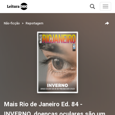
Toggl
navig
+
Não-ficção
Reportagem
Mais Rio de Janeiro Ed. 84 -
INVERNO, doenças oculares são um