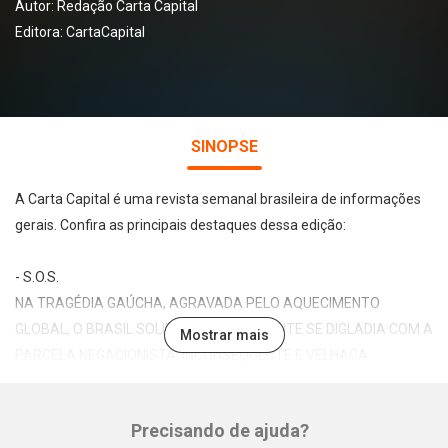
Autor:
Redação Carta Capital
Editora:
CartaCapital
SINOPSE
A Carta Capital é uma revista semanal brasileira de informações
gerais. Confira as principais destaques dessa edição:
- S.O.S.
NA TRAGÉDIA GAÚCHA, AGRAVADA PELO AQUECIMENTO
GLOBAL, O BRASIL SOLIDÁRIO E CONSCIENTE SE DIGLADIA COM A
Mostrar mais
PARCELA NEGACIONISTA, INCONSEQUENTE E VELHACA
- SEGURANÇA
Precisando de ajuda?
O GOVERNO FEDERAL PRORROGA A GLO NO RIO DE JANEIRO,
Whatsapp
Facebook
Twitter
E-mail