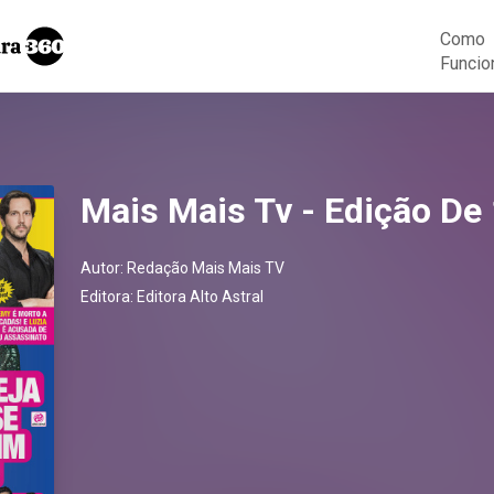
Como
Funcio
Mais Mais Tv - Edição De
Autor:
Redação Mais Mais TV
Editora:
Editora Alto Astral