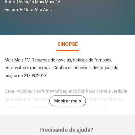
Autor:
Redação Mais Mais TV
Editora:
Editora Alto Astral
SINOPSE
Mais Mais TV: Resumos de novelas, notícias de famosos,
entrevistas e muito mais! Confira os principais destaques da
edição de 21/09/2018:
Capa - Acabou o sofrimento! Segundo Sol: Rosa conta a verdade
para Valentim: Cansada de mentiras, ela entrega os podres de
Mostrar mais
Laureta e Karola e revela que o menino é filho de Luzia!
Mais mais: Márcio sofre com o sucesso de Pérola em malhação!
Mirela e Vini descobrem namoro de Raquel e Gui em as aventuras
Precisando de ajuda?
de Poliana!
Whatsapp
Facebook
Twitter
E-mail