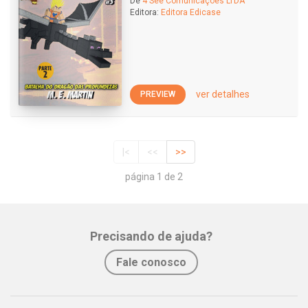
De
4 See Comunicações LTDA
Editora:
Editora Edicase
ver detalhes
PREVIEW
|<
<<
>>
página 1 de 2
Precisando de ajuda?
Fale conosco