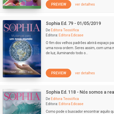
PREVIEW
ver detalhes
Sophia Ed. 79 - 01/05/2019
De
Editora Teosófica
Editora:
Editora Edicase
O fim dos velhos padrões abrirá espaço 
uma nova ordem. Seres assim, com uma m
de luz, iluminando todo o...
PREVIEW
ver detalhes
Sophia Ed. 118 - Nós somos a rea
De
Editora Teosófica
Editora:
Editora Edicase
Como pode o buscador encontrar aquilo qu