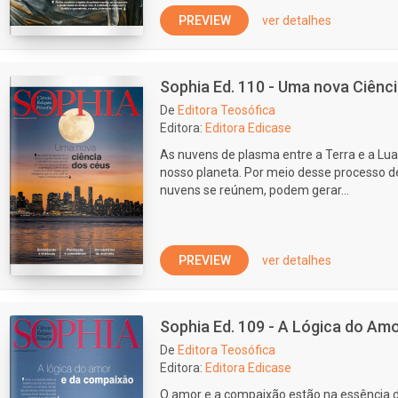
PREVIEW
ver detalhes
Sophia Ed. 110 - Uma nova Ciênc
De
Editora Teosófica
Editora:
Editora Edicase
As nuvens de plasma entre a Terra e a Lu
nosso planeta. Por meio desse processo 
nuvens se reúnem, podem gerar...
PREVIEW
ver detalhes
Sophia Ed. 109 - A Lógica do Am
De
Editora Teosófica
Editora:
Editora Edicase
O amor e a compaixão estão na essência de