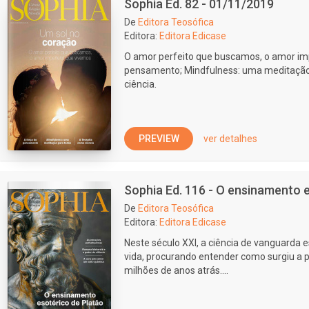
Sophia Ed. 82 - 01/11/2019
De
Editora Teosófica
Editora:
Editora Edicase
O amor perfeito que buscamos, o amor imp
pensamento; Mindfulness: uma meditação
ciência.
PREVIEW
ver detalhes
Sophia Ed. 116 - O ensinamento 
De
Editora Teosófica
Editora:
Editora Edicase
Neste século XXI, a ciência de vanguarda 
vida, procurando entender como surgiu a p
milhões de anos atrás....